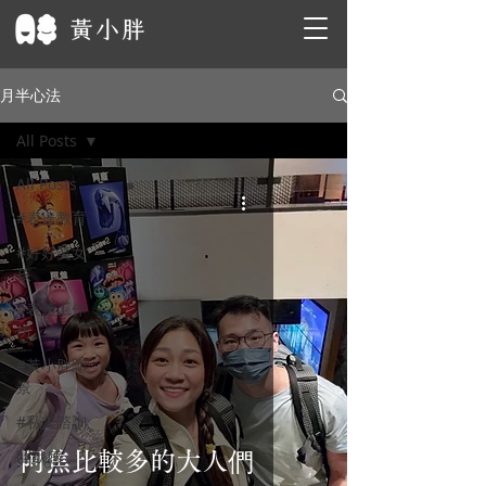
月半心法
All Posts
All Posts
#表達教育
#好好笑女
孩
#表達工作
坊
#黃小胖願
景
#私人諮詢
幽默感
阿焦比較多的大人們