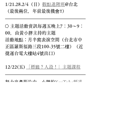
1/21.28.2/4（日）
觀點進階班
@台北
（最後兩位，年前最後機會‼️）
⭔ 主題活動資訊每週五晚上7：30～9：
00，由黃小胖主持的主題
活動地點：月半窩表演空間（台北市中
正區羅斯福路三段100-35號二樓）（近
捷運台電大樓站4號出口）
12/22(五) 
「標籤？人設！」主題課程
努力出產影片中，小胖的
YouTube頻道
幫小胖追蹤訂閱開啟小鈴鐺🔔
最新影片👉
募資還差最後一哩路...？ 就
剩最後35%🔥🔥｜黃小胖
如果小胖文章對你有幫助的話，可以來
Line@
給小胖一些回饋，