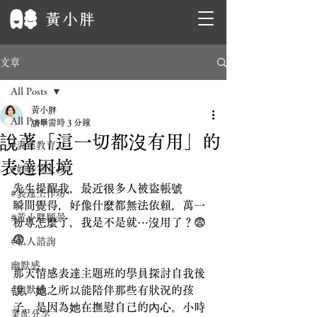
文章
All Posts
黃小胖
All Posts
讀畢需時 3 分鐘
說著「這一切都沒有用」的
#表達教育
表達困境
#好好笑女孩
先生提醒我，最近很多人被盜帳號
#表達工作坊
瞬間覺得，好像什麼都無法依賴，萬一
#黃小胖願景
粉專怎麼了，我是不是就⋯沒用了？😨
😨
#私人諮詢
幽默感
那天情感表達主題班的學員探討自我後
#幽默感
說，她之所以能陪伴那些有狀況的孩
子，是因為她在撫慰自己的內心。小時
業配分享