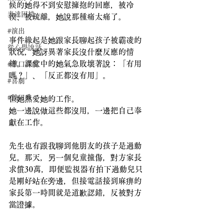
候的她得不到安慰擁抱的回應，被冷
表達困境
漠、被疏離，她說那種痛太痛了。
#演出
事件緣起是她跟家長聊起孩子被霸凌的
從心學說話
狀況，她訝異著家長沒什麼反應的情
緒。課堂中的她氣急敗壞著說：「有用
#單口喜劇
嗎？」、「反正都沒有用」。
#喜劇
#脫口秀
但她熱愛她的工作。
她一邊說做這些都沒用，一邊把自己奉
獻在工作。
先生也有跟我聊到他朋友的孩子是過動
兒。那天，另一個兒童撞傷，對方家長
求償30萬，即便監視器有拍下過動兒只
是剛好站在旁邊，但接電話接到麻痹的
家長第一時間就是道歉認錯，反被對方
當證據。