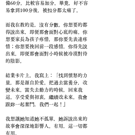
備60分，比較容易加分。畢竟，好不容
易拿到100分後，被扣分都太痛了。
而我在教的是，沒有分數。你想要的都
得說出來，即便那會面對心底的痛。你
想要家長為孩子疼惜，那你要先表達疼
惜；你想要挽回前一段感情，你得先說
出來，即便那會面對小時候被冷漠對待
的陰影。
結業卡片上，我寫上：「找到憤怒的力
量，那是源自於愛。把過去當養分，改
變未來。當失去動力的時候，回來我
這。享受愛與初衷，繼續改未來。我會
跟妳一起奮鬥，我們一起！』
我想讓她知道她不孤單，她訴說出來的
故事會深深地影響人。有用，這一切都
有用。