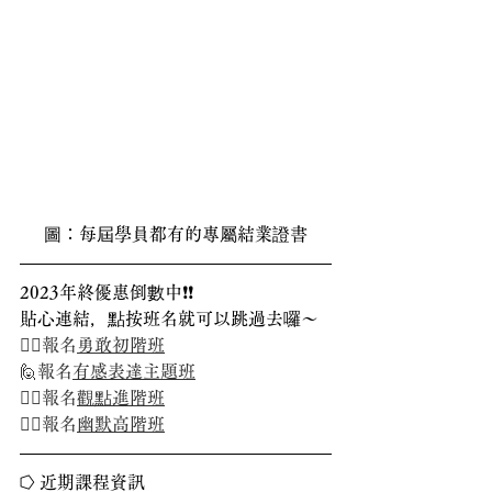
圖：每屆學員都有的專屬結業證書
2023年終優惠倒數中❗❗
貼心連結，點按班名就可以跳過去囉～
🙋‍♀️報名
勇敢初階班
🙋報名
有感表達主題班
🙋‍♂️報名
觀點進階班
🙋‍♀️報名
幽默高階班
⭔ 近期課程資訊