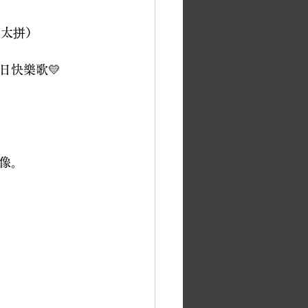
也太拼）
日快樂歌💛
像。