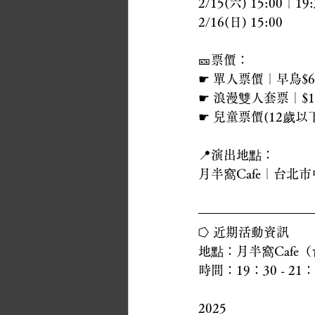
2/15(六) 15:00｜19:
2/16(日) 15:00
🎫票價：
☛ 單人票價｜早鳥$6
☛ 浪漫雙人套票｜$130
☛ 兒童票價(12歲以下
📍演出地點：
月半窩Cafe｜台北
⭔ 近期活動資訊
地點：月半窩Caf
時間：19：30 - 
2025