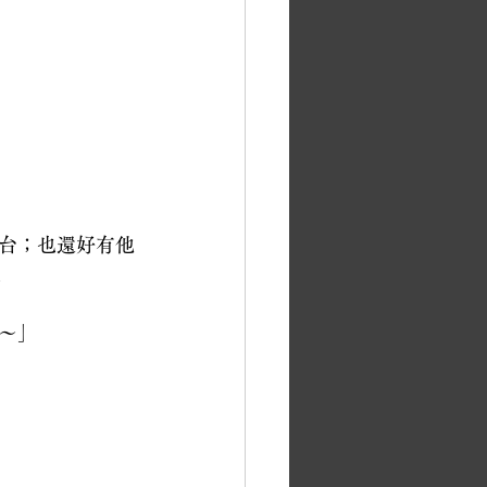
台；也還好有他
。
～」