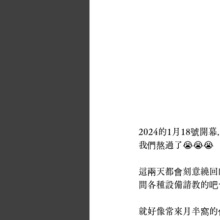
2024的1月18號
我們熬過了😭😭😭
這兩天都會刻意繞回
間各種設備請教的吧
就好像常來月半窩的