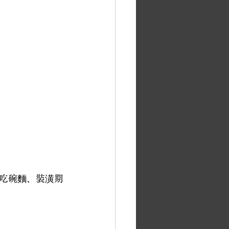
吃碗麵、裝潢期