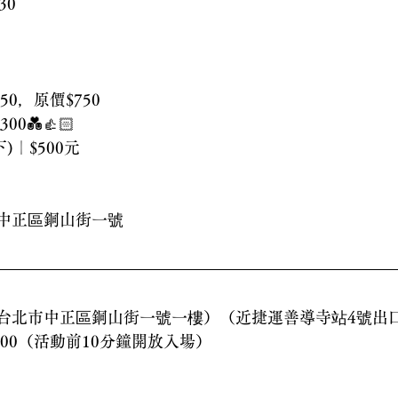
30
50，原價$750
0💑👍🏻
)｜$500元
市中正區銅山街一號
e（台北市中正區銅山街一號一樓）（近捷運善導寺站4號出
21：00（活動前10分鐘開放入場）