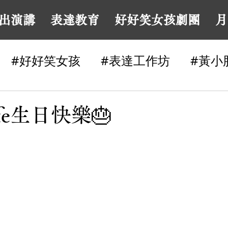
出演講
表達教育
好好笑女孩劇團
月
#好好笑女孩
#表達工作坊
#黃小
#幽默感
業配分享
表達困境
fe生日快樂🎂
口喜劇
#喜劇
#脫口秀