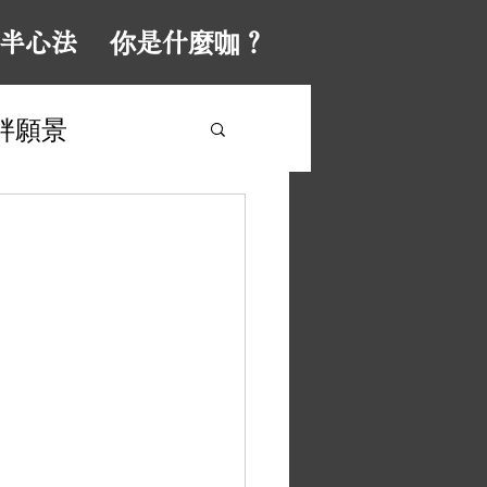
半心法
你是什麼咖？
胖願景
#演出