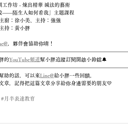
培訓工作坊 - 煉出精華 減法的藝術
尋找人設——陌生人如何看我」主題課程
食堂/主廚：徐小美、主持：強強
夜/主持：黃小胖
ne@
，夥伴會協助你唷！
胖的
YouTube頻道
幫小胖追蹤訂閱開啟小鈴鐺🔔
幫助的話，可以來
Line@
給小胖一些回饋，
文章，記得把這篇文章分享給你身邊需要的朋友💛
#月半表達教育