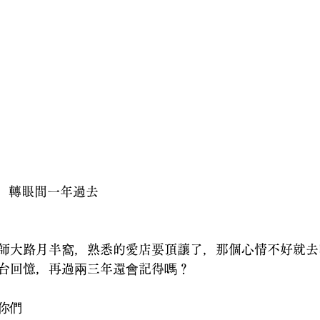
開幕，轉眼間一年過去
師大路月半窩，熟悉的愛店要頂讓了，那個心情不好就去
台回憶，再過兩三年還會記得嗎？
你們