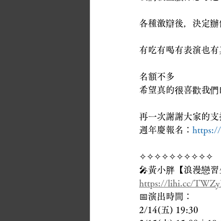
各種激辯後，決定辦
有吃有喝有表演也有
名額不多
希望真的很喜歡我們
再一次謝謝大家的支
週年慶報名：
https:/
✧✧✧✧✧✧✧✧✧✧ 
🎤黃小胖【浪漫戀習
https://lihi.cc/TWZ
📅演出時間：
2/14(五) 19:30