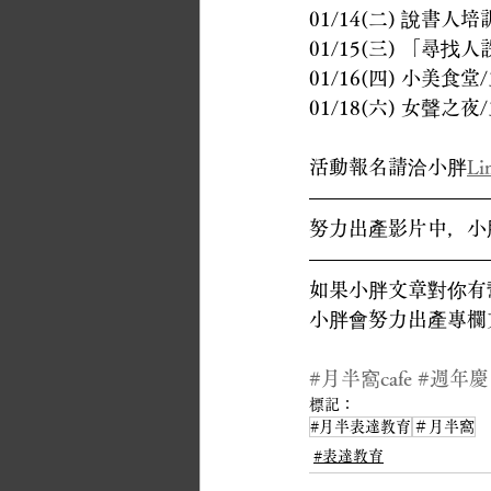
01/14(二) 說書人
01/15(三) 「
01/16(四) 小美
01/18(六) 女聲之
活動報名請洽小胖
Li
努力出產影片中，小
如果小胖文章對你有
小胖會努力出產專欄
#月半窩cafe
#週年慶
標記：
#月半表達教育
＃月半窩
#表達教育