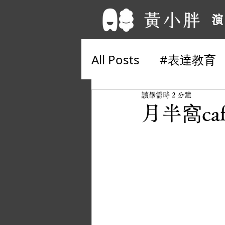
演
All Posts
#表達教育
#私人諮詢
幽默感
讀畢需時 2 分鐘
月半窩ca
從心學說話
#單