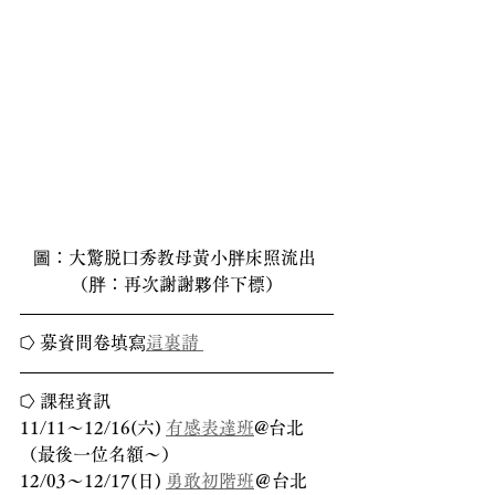
圖：大驚脱口秀教母黃小胖床照流出 
（胖：再次謝謝夥伴下標）
⭔ 募資問卷填寫
這裏請 
⭔ 課程資訊
11/11～12/16(六) 
有感表達班
@台北
（最後一位名額～）
12/03～12/17(日) 
勇敢初階班
＠台北