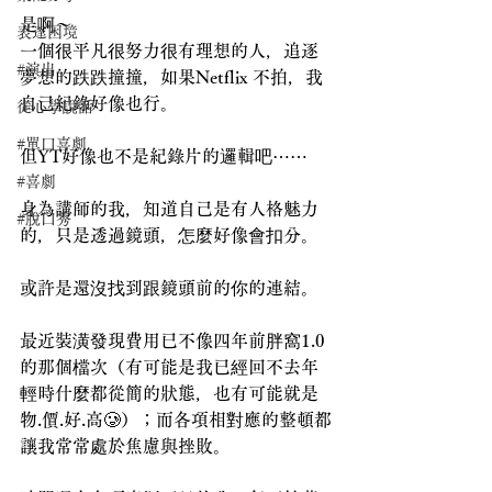
是啊～
表達困境
一個很平凡很努力很有理想的人，追逐
#演出
夢想的跌跌撞撞，如果Netflix 不拍，我
自己紀錄好像也行。
從心學說話
#單口喜劇
但YT好像也不是紀錄片的邏輯吧⋯⋯
#喜劇
身為講師的我，知道自己是有人格魅力
#脫口秀
的，只是透過鏡頭，怎麼好像會扣分。
或許是還沒找到跟鏡頭前的你的連結。
最近裝潢發現費用已不像四年前胖窩1.0
的那個檔次（有可能是我已經回不去年
輕時什麼都從簡的狀態，也有可能就是 
物.價.好.高🥲）；而各項相對應的整頓都
讓我常常處於焦慮與挫敗。