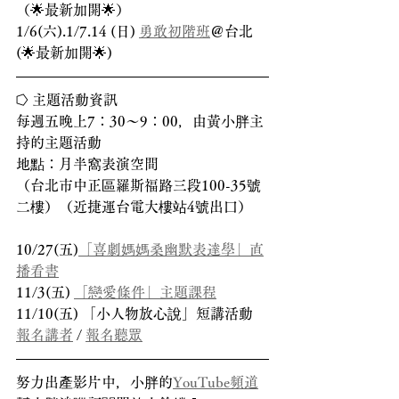
（🌟最新加開🌟）
1/6(六).1/7.14 (日) 
勇敢初階班
＠台北
(🌟最新加開🌟)
⭔ 主題活動資訊
每週五晚上7：30～9：00，由黃小胖主
持的主題活動
地點：月半窩表演空間
（台北市中正區羅斯福路三段100-35號
二樓）（近捷運台電大樓站4號出口）
10/27(五)
「喜劇媽媽桑幽默表達學」直
播看書
11/3(五) 
「戀愛條件」主題課程
11/10(五) 「小人物放心說」短講活動
報名講者
 / 
報名聽眾
努力出產影片中，小胖的
YouTube頻道