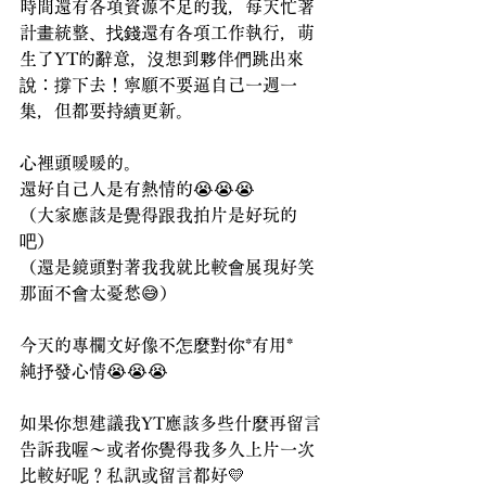
時間還有各項資源不足的我，每天忙著
計畫統整、找錢還有各項工作執行，萌
生了YT的辭意，沒想到夥伴們跳出來
說：撐下去！寧願不要逼自己一週一
集，但都要持續更新。
心裡頭暖暖的。
還好自己人是有熱情的😭😭😭
（大家應該是覺得跟我拍片是好玩的
吧）
（還是鏡頭對著我我就比較會展現好笑
那面不會太憂愁😅）
今天的專欄文好像不怎麼對你*有用*
純抒發心情😭😭😭
如果你想建議我YT應該多些什麼再留言
告訴我喔～或者你覺得我多久上片一次
比較好呢？私訊或留言都好💛