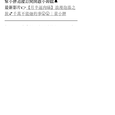
幫小胖追蹤訂閱開啟小鈴鐺🔔
最新影片👉
【月半逼肉嗝】浪漫泡湯之
旅💕千萬不能做的事🤫🤫｜黃小胖
如果小胖文章對你有幫助的話，可以來
Line@
給小胖一些回饋，
或是請小胖喝杯咖啡（便利商店或咖啡
廳的都可以）（喂～）（抖內
連結
在這
裡）
小胖會努力出產專欄文章，記得把這篇
文章分享給你身邊需要的朋友💛
#月半心法
#黃小胖表達工作坊
#募資
#黃小胖願景