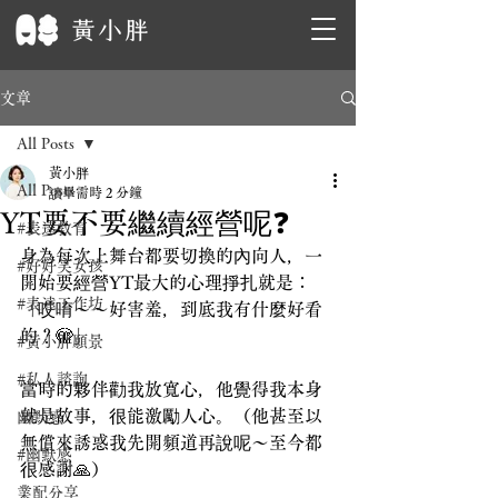
文章
All Posts
黃小胖
All Posts
讀畢需時 2 分鐘
YT要不要繼續經營呢❓
#表達教育
身為每次上舞台都要切換的內向人，一
#好好笑女孩
開始要經營YT最大的心理掙扎就是：
#表達工作坊
「哎唷～～好害羞，到底我有什麼好看
的？🫣」
#黃小胖願景
#私人諮詢
當時的夥伴勸我放寬心，他覺得我本身
就是故事，很能激勵人心。（他甚至以
幽默感
無償來誘惑我先開頻道再說呢～至今都
#幽默感
很感謝🙏）
業配分享