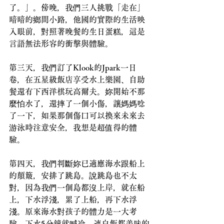
了。」。傍晚，我們三人挑戰「走在」
暗暗的鄉間小路，他國的實際的生活映
入眼前，對照著晚餐的生日蛋糕，這是
言語無法形容的衝擊與體驗。
第三天，我們訂了Klook的Jpark一日
卷，在五星級飯店享受水上樂園、自助
餐還有下西洋棋玩高爾夫。妳開始不那
麼怕水了，還摔了一個小傷，讓媽媽唸
了一下，如果那個傷口可以換來未來去
游泳時注意安全，我想是超值得的體
驗。
第四天，我們判斷妳已適應海水跟船上
的顛簸，安排了跳島。說跳島也不太
對，因為我們一個島都沒上岸，就在船
上，下水浮淺，累了上船，再下水浮
淺。原來海水對孩子的體力是一大考
驗，下水5分鐘就喊冷，連白飯都美味的