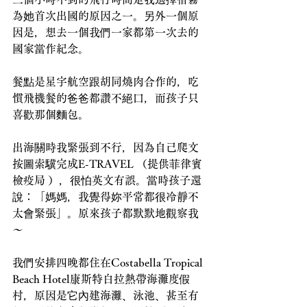
為她首次出國的原因之一。另外一個原
因是，想去一個我們一家都第一次去的
國家當作紀念。
餐點是星宇航空跟胡同燒肉合作的，吃
慣飛機餐的爸爸都讚不絕口，而孩子只
喜歡那個麵包。
出海關時我緊張到不行，因為自己爬文
按圖索驥完成E-TRAVEL （提供菲律賓
檢疫局 ），很怕英文有誤。當時孩子還
說：「媽媽，我覺得妳平常都很冷靜不
太會緊張」。原來孩子都默默地觀察我
～
我們安排四晚都住在Costabella Tropical 
Beach Hotel康斯特白拉熱帶海灘度假
村，原因是它內建海灘、泳池、甚至有