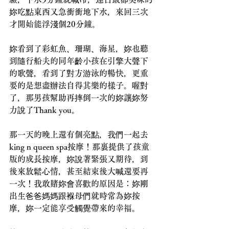
妳吃點東西又急衝衝地下水，來回三次
才開始能浮淺個20分鐘。
妳看到了彩虹魚、珊瑚、海星，妳也聽
到隨行船夫的同年齡小孩在引擎大聲下
的歌聲，看到了對方游泳的暢快，更重
要的是想盡辦法自得其樂的樣子。喔對
了，那男孩幫助再摔倒一次的妳讓妳努
力說了Thank you。
那一天的晚上還有個亮點，我們一起去
king n queen spa按摩！那裏提供了孩童
版的成長按摩，妳說著緊張又期待，到
後來放鬆心情，甚至結束後大喊還要再
一次！我敢賭妳會喜歡的原因是：妳剛
出生爸爸媽媽跟褓母們就時常為妳按
摩，妳一定能享受觸覺帶來的幸福。