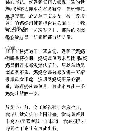
跳的年紀，就遇到每個人都戴口罩的世
表達困境
界。她不太懂生病有多難受，但她懂孤
單與寂寞。於是為了交朋友，被「教表
#演出
達」的媽媽訓練到很會在公園問：「我
從心學說話
可以跟你們一起玩嗎？」，那時的公園
很空盪，每一組家庭都有些防備。
#單口喜劇
#喜劇
好不容易捱過了口罩友情，遇到了媽媽
的事業轉換期，媽媽每個週末都開課=媽
#脫口秀
媽每個週末都沒辦法陪伴，原以為幼兒
園課業不重，媽媽會每週都安排一天請
假讓母女相處，沒想到媽媽事業心很
重，每週變成每個月，再後來可能一季
媽媽才請假一次。
於是半年前，為了慶祝孩子六歲生日，
我早早就安排了出國計畫。當時想著月
半窩2.0開幕應該上了軌道，我必須先把
時間空下來才有可能出行。