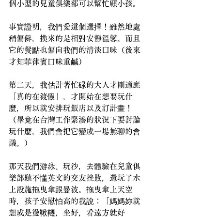
個小型的兒童俱樂部可以幫忙顧小孩。
事實證明，我們愛這個選擇！雖然地處
稍偏僻，換來的是相對安靜溫馨。而且
它的餐點也偏向我們的清淡口味（後來
才知菲律賓口味重鹹）
第二天，我估計著忙碌的大人才剛適應
「真的在渡假」，才開始在想要玩什
麼，所以就安排玩飯店以及訂計畫！
（畢竟在台灣工作緊湊的狀況下要討論
玩什麼，我們會把它變成一場無聊的會
議。）
那天我們游泳、玩沙，去體驗在兒童俱
樂部聽不懂英文的交友挫敗，還玩了水
上設施拖曳傘跟曼波。拖曳傘上天空
時，孩子安慰怕高的我說：「媽媽妳就
想成是盪鞦韆，坐好，看遠方就好