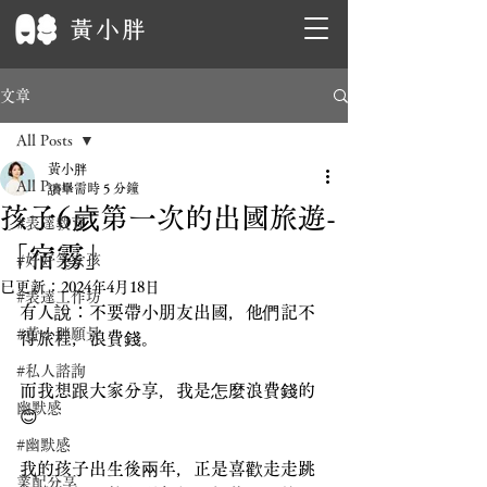
文章
All Posts
黃小胖
All Posts
讀畢需時 5 分鐘
孩子6歲第一次的出國旅遊-
#表達教育
「宿霧」
#好好笑女孩
已更新：
2024年4月18日
#表達工作坊
有人說：不要帶小朋友出國，他們記不
#黃小胖願景
得旅程，浪費錢。
#私人諮詢
而我想跟大家分享，我是怎麼浪費錢的
幽默感
😊
#幽默感
我的孩子出生後兩年，正是喜歡走走跳
業配分享