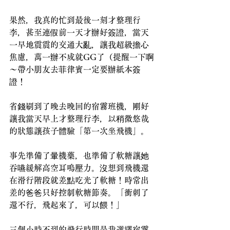
果然，我真的忙到最後一刻才整理行
李，甚至連假前一天才辦好簽證，當天
一早地震震的交通大亂，讓我超級擔心
焦慮，萬一辦不成就GG了（提醒一下啊
～帶小朋友去菲律賓一定要辦紙本簽
證！
省錢刷到了晚去晚回的宿霧班機，剛好
讓我當天早上才整理行李，以稍微悠哉
的狀態讓孩子體驗「第一次坐飛機」。
事先準備了暈機藥，也準備了軟糖讓她
吞嚥緩解高空耳鳴壓力。沒想到飛機還
在滑行階段就差點吃光了軟糖！時常出
差的爸爸只好控制軟糖節奏。「衝刺了
還不行，飛起來了，可以餵！」
三個小時不到的飛行時間是我選擇宿霧