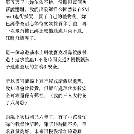
第五天早上妳依依不捨，沿路跟每個角
落說掰掰。我們出發海洋公園然後在SM 
mall逛街採買，買了自己的禮物後，妳
已經學會耐心等待爸媽採買伴手禮，再
一次坐飛機已經比較能適應耳朵不適，
狂嗑飛機餐了。
這一個旅遊基本上叫做麥克坦島渡假村
遊！追求重點1.不花時間交通2.慢慢讓孩
子適應遊玩的節奏3.安全。
所以盡可能線上買行程或請飯店處理，
我知道會比較貴，但飯店處理代表較安
全可靠還保有彈性。（我們三人大約花
了八萬😅）
距離上次出國已六年了，有了小孩後忙
碌的我每晚陪睡，雖陪伴時間不多，但
求質量夠好。未來再慢慢增加旅遊難