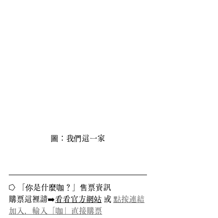
圖：我們這一家
⭔ 「你是什麼咖？」售票資訊
購票這裡請➡️
看看官方網站
 或 
點按連結
加入，輸入「咖」直接購票