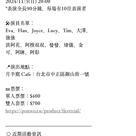
2024/11/3(日) 20:00
*表演全長90分鐘，每場有10位表演者
🎤演員名單：
Eva、Han、Joyce、Lucy、Tim、大澤、
強強
洪阿花、阿檀叔叔、發發、瑋儀、金
可、阿咪、阿彰
📍演出地點：
月半窩 Cafe｜台北市中正區銅山街一號
🎫票價：
單人票價｜$400
雙人套票｜$700
https://ponwo.tw/product/firsttrial/
 ⭔ 近期活動資訊