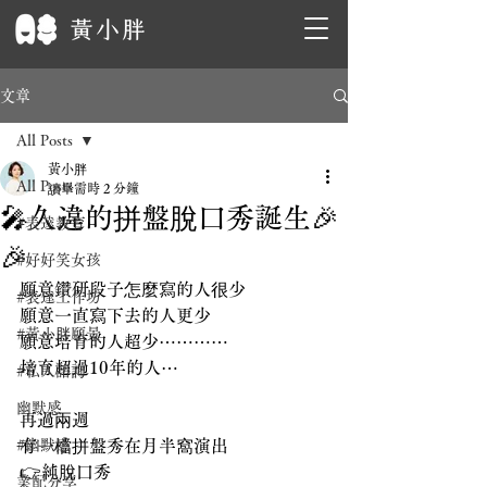
文章
All Posts
黃小胖
All Posts
讀畢需時 2 分鐘
🎤久違的拼盤脫口秀誕生🎉
#表達教育
🎉
#好好笑女孩
願意鑽研段子怎麼寫的人很少
#表達工作坊
願意一直寫下去的人更少
#黃小胖願景
願意培育的人超少⋯⋯⋯⋯
培育超過10年的人⋯
#私人諮詢
幽默感
再過兩週
#幽默感
有一檔拼盤秀在月半窩演出
👉純脫口秀
業配分享