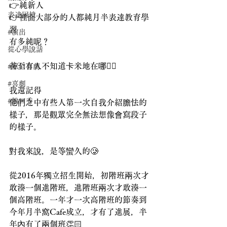
👉純新人
表達困境
👉裡面大部分的人都純月半表達教育學
習
#演出
有多純呢？
從心學說話
甚至有人不知道卡米地在哪🙂‍↔️
#單口喜劇
#喜劇
我還記得
#脫口秀
他們之中有些人第一次自我介紹膽怯的
樣子，那是觀眾完全無法想像會寫段子
的樣子。
對我來說，是等蠻久的🥲
從2016年獨立招生開始，初階班兩次才
敢湊一個進階班，進階班兩次才敢湊一
個高階班。一年才一次高階班的節奏到
今年月半窩Cafe成立，才有了進展，半
年內有了兩個班👏🏻