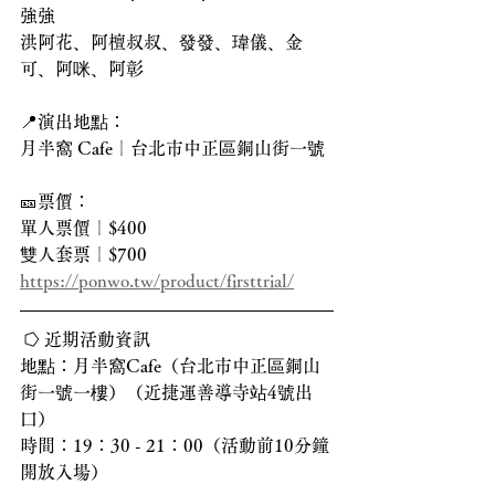
強強
洪阿花、阿檀叔叔、發發、瑋儀、金
可、阿咪、阿彰
📍演出地點：
月半窩 Cafe｜台北市中正區銅山街一號
🎫票價：
單人票價｜$400
雙人套票｜$700
https://ponwo.tw/product/firsttrial/
 ⭔ 近期活動資訊
地點：月半窩Cafe（台北市中正區銅山
街一號一樓）（近捷運善導寺站4號出
口）
時間：19：30 - 21：00（活動前10分鐘
開放入場）