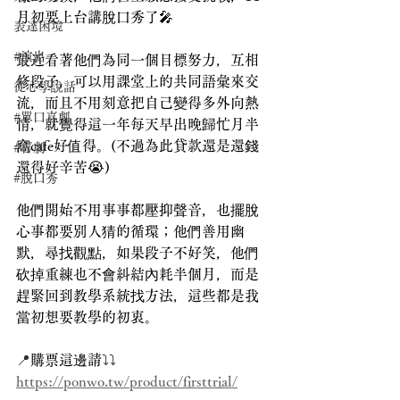
月初要上台講脫口秀了🎤
表達困境
#演出
最近看著他們為同一個目標努力，互相
修段子，可以用課堂上的共同語彙來交
從心學說話
流，而且不用刻意把自己變得多外向熱
#單口喜劇
情，就覺得這一年每天早出晚歸忙月半
窩cafe好值得。(不過為此貸款還是還錢
#喜劇
還得好辛苦😭)
#脫口秀
他們開始不用事事都壓抑聲音，也擺脫
心事都要別人猜的循環；他們善用幽
默，尋找觀點，如果段子不好笑，他們
砍掉重練也不會糾結內耗半個月，而是
趕緊回到教學系統找方法，這些都是我
當初想要教學的初衷。
📍
購票這邊請
⤵️⤵️
https://ponwo.tw/product/firsttrial/