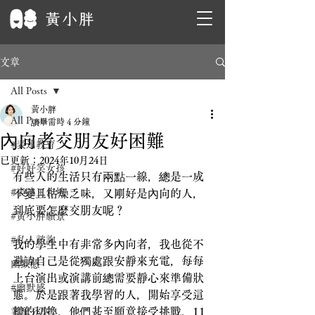
文章
All Posts
黃小胖
All Posts
讀畢需時 4 分鐘
內向者交朋友好困難
#表達教育
已更新：
2024年10月24日
#好好笑女孩
有些人的生活只有兩點一線，總是一成
#表達工作坊
不變且枯燥乏味，又剛好是內向的人，
到底要怎麼交朋友呢？
#黃小胖願景
#私人諮詢
我的學生中有非常多內向者，我也從不
避諱自己是從獨處跟安靜來充電，每每
幽默感
上台演出或演講前總需要靜心來準備狀
#幽默感
態。於是跟著我學習的人，開始享受這
樣的切換，他們甚至願意接受挑戰，11
業配分享