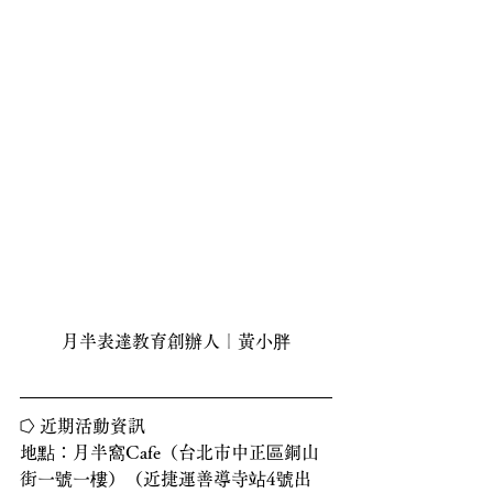
月半表達教育創辦人｜黃小胖
⭔ 近期活動資訊
地點：月半窩Cafe（台北市中正區銅山
街一號一樓）（近捷運善導寺站4號出