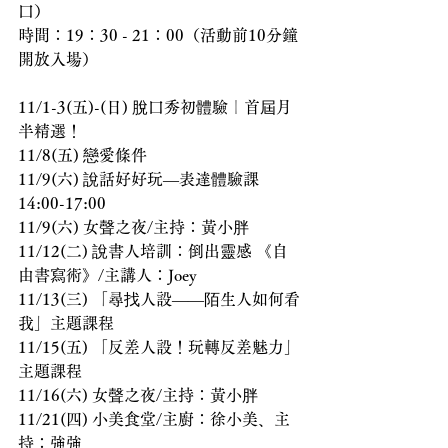
口）
時間：19：30 - 21：00（活動前10分鐘
開放入場）
11/1-3(五)-(日) 脫口秀初體驗｜首屆月
半精選！
11/8(五) 戀愛條件
11/9(六) 說話好好玩—表達體驗課 
14:00-17:00
11/9(六) 女聲之夜/主持：黃小胖
11/12(二) 說書人培訓：倒出靈感 《自
由書寫術》/主講人：Joey
11/13(三) 「尋找人設——陌生人如何看
我」主題課程
11/15(五) 「反差人設！玩轉反差魅力」
主題課程
11/16(六) 女聲之夜/主持：黃小胖
11/21(四) 小美食堂/主廚：徐小美、主
持：強強