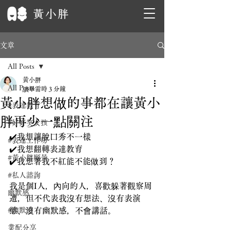
文章
All Posts
黃小胖
All Posts
讀畢需時 3 分鐘
黃小胖想做的事都在讓黃小
#表達教育
胖再少一點關注
#好好笑女孩
✔️我想讓脫口秀不一樣
#表達工作坊
✔️我想翻轉表達教育
#黃小胖願景
✔️我想著我不紅能不能做到？
#私人諮詢
我是個I人，內向的人，喜歡躲著觀察周
幽默感
遭，但不代表我沒有想法、沒有表演
#幽默感
慾、沒有幽默感，不會講話。
業配分享