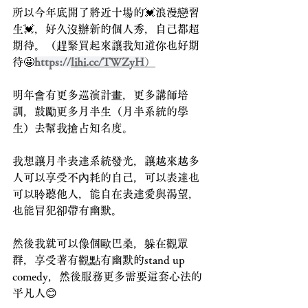
所以今年底開了將近十場的💓浪漫戀習
生💓，好久沒辦新的個人秀，自己都超
期待。（趕緊買起來讓我知道你也好期
待🤩
https://
lihi.cc/TWZyH
）
明年會有更多巡演計畫，更多講師培
訓，鼓勵更多月半生（月半系統的學
生）去幫我搶占知名度。
我想讓月半表達系統發光，讓越來越多
人可以享受不內耗的自己，可以表達也
可以聆聽他人，能自在表達愛與渴望，
也能冒犯卻帶有幽默。
然後我就可以像個歐巴桑，躲在觀眾
群，享受著有觀點有幽默的stand up 
comedy，然後服務更多需要這套心法的
平凡人😊