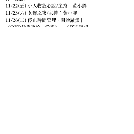
11/22(五) 小人物放心說/主持：黃小胖
11/23(六) 女聲之夜/主持：黃小胖
11/26(二) 停止時間管理 - 開始聚焦 | 
《OKR最重要的一堂課》、《打造理想
人生的習慣大全》/主講人：Joey
11/29-12/8 台北喜劇節
12/18(三) 「尋找人設——陌生人如何看
我」主題課程
活動報名請洽小胖
Line@
，夥伴會協助你
唷！
努力出產影片中，小胖的
YouTube頻道
幫小胖追蹤訂閱開啟小鈴鐺🔔
如果小胖文章對你有幫助的話，可以來
Line@
給小胖一些回饋，
小胖會努力出產專欄文章，記得把這篇