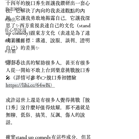
十四年的脫口秀生涯讓我鑽研出一套心
表達困境
法，它解決了內向的我表達觀點的內
耗，它讓我勇敢地揭露自己，它讓我深
#演出
思了✨西方重視表達自己的文化（stand 
從心學說話
up comedy)跟東方文化（表達是為了達
成某種目標：溝通、說服、談判、證明
#單口喜劇
自己）的差異✨
#喜劇
#脫口秀
這套心法真的幫助很多人，甚至有很多
人從一開始不敢上台到樂意挑戰脫口秀
🎤（詳情可參考👉脫口秀初體驗
https://lihi.cc/64wBi
）
或許這世上還是有很多人覺得挑戰『脫
口秀』沒什麼好值得炫耀，那不過就是
無聊、低俗、搞笑、反諷、傷人的說
話。
確實stand up comedy有這些成分，但其