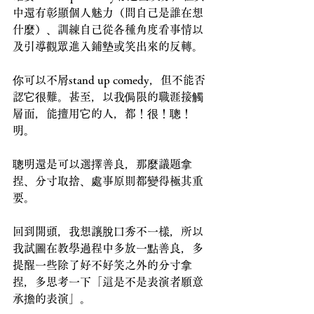
中還有彰顯個人魅力（問自己是誰在想
什麼）、訓練自己從各種角度看事情以
及引導觀眾進入鋪墊或笑出來的反轉。
你可以不屑stand up comedy，但不能否
認它很難。甚至，以我侷限的職涯接觸
層面，能擅用它的人，都！很！聰！
明。
聰明還是可以選擇善良，那麼議題拿
捏、分寸取捨、處事原則都變得極其重
要。
回到開頭，我想讓脫口秀不一樣，所以
我試圖在教學過程中多放一點善良，多
提醒一些除了好不好笑之外的分寸拿
捏，多思考一下「這是不是表演者願意
承擔的表演」。