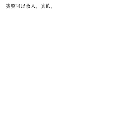
笑聲可以救人。真的。
【黃小胖表達工作坊】持續開課中
✔ 索引 
→黃小胖表達系統課程完整說明
✔私人訓練 →1到4人「客製化主題訓
練」針對想完成的目標「重要的演講、