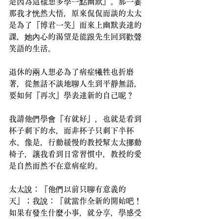
是因為這樣想多學一點幽默』。那一霎
那我才恍然大悟，原來侃侃而談的太太
是為了『博君一笑』而來上幽默表達的
課，她內心的渴望是能跟先生回到歡聲
笑語的生活。
退休的兩人想必為了病症犧牲也折磨
著，從無話不談地聊人生到平靜無語，
要如何『再次』學表達新的自己呢？
我請他們學會『有就好』，也就是看到
杯子剩下的水，而非杯子只剩下半杯
水。像是，行動緩慢的教授幫太太挪動
椅子，讓我看到日常習慣中，教授的愛
是自然而然不在意病症的。
太太說：『他們以前只聊有意義的
天』；我說：『就當作全新的開始吧！
如果有發生什麼小事，就分享，學感受