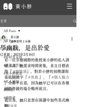
文章
All Posts
黃小胖
All Posts
讀畢需時 3 分鐘
學幽默，是出於愛
#表達教育
已更新：
2023年2月16日
#好好笑女孩
有一位享譽國際的教授來小胖的私人訓
#表達工作坊
練上課。她要求時間密集，並且目標直
指『 
#幽默感
』，對於小胖的初階課程
#黃小胖願景
基底關鍵字『 
#勇敢
 』、『 
#個人魅力
#私人諮詢
』全都不在意，因為她早已可以在各種
國際等級的場合暢所欲言。
幽默感
#幽默感
我以為，她只是想在演講中加些美式幽
默
業配分享