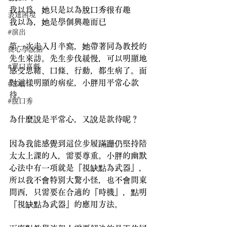
我以爲，她只是以為脫口秀很有趣
表達困境
我以為，她是學個興趣而已
#演出
第一次走入月半窩，她帶著同為教授的
從心學說話
先生來訪。先生步伐緩慢，可以明顯地
#單口喜劇
感受思緒、口條、行動，都生病了。面
對這樣明顯的病症，小胖用平常心款
#喜劇
待。
#脫口秀
為什麼說是平常心，又說是款待呢？
因為我能感覺到這位步履蹣跚仍堅持陪
太太上課的人，需要尊重。小胖的幽默
心法中有一項就是『視缺點為武器』，
所以我不會特別大驚小怪，也不會問東
問西，只需要在合適的『時機』，點明
『視缺點為武器』的應用方法。