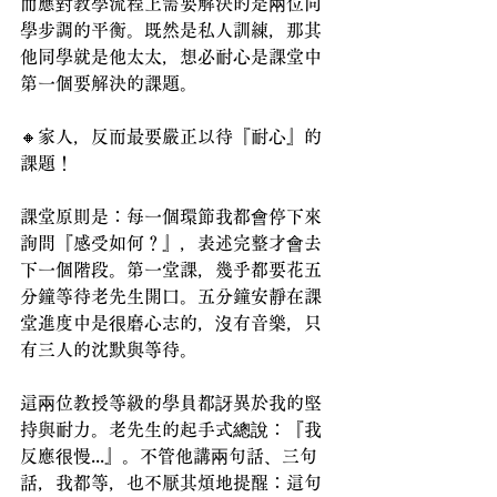
而應對教學流程上需要解決的是兩位同
學步調的平衡。既然是私人訓練，那其
他同學就是他太太，想必耐心是課堂中
第一個要解決的課題。
🔸家人，反而最要嚴正以待『耐心』的
課題！
課堂原則是：每一個環節我都會停下來
詢問『感受如何？』，表述完整才會去
下一個階段。第一堂課，幾乎都要花五
分鐘等待老先生開口。五分鐘安靜在課
堂進度中是很磨心志的，沒有音樂，只
有三人的沈默與等待。
這兩位教授等級的學員都訝異於我的堅
持與耐力。老先生的起手式總說：『我
反應很慢...』。不管他講兩句話、三句
話，我都等，也不厭其煩地提醒：這句