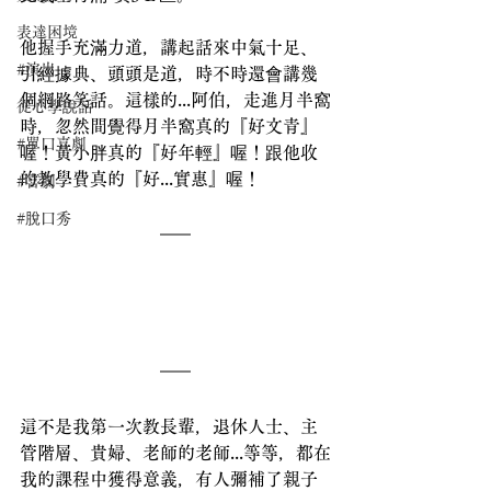
表達困境
他握手充滿力道，講起話來中氣十足、
#演出
引經據典、頭頭是道，時不時還會講幾
個網路笑話。這樣的...阿伯，走進月半窩
從心學說話
時，忽然間覺得月半窩真的『好文青』
#單口喜劇
喔！黃小胖真的『好年輕』喔！跟他收
的教學費真的『好...實惠』喔！
#喜劇
#脫口秀
這不是我第一次教長輩，退休人士、主
管階層、貴婦、老師的老師...等等，都在
我的課程中獲得意義，有人彌補了親子