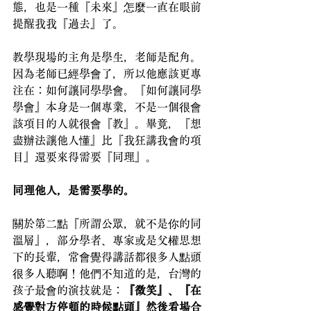
態，也是一種『未來』怎麼一直在眼前
提醒我我『過去』了。
教學現場的主角是學生，老師是配角。
因為老師已經學會了，所以他應該更專
注在：如何讓同學學會。『如何讓同學
學會』本身是一個專業，不是一個很會
該項目的人就很會『教』。畢竟，『想
盡辦法讓他人懂』比『我狂講我會的項
目』還要來得需要『同理』。
同理他人，是需要學的。
關於第二點『所謂公眾，就不是你的同
溫層』，部分學者、專家或是父權思想
下的長輩，常會覺得講話都很多人點頭
很多人聽啊！他們不知道的是，台灣的
孩子最會的演技就是：
『微笑』、『在
感覺對方停頓的時候點頭』然後看場合