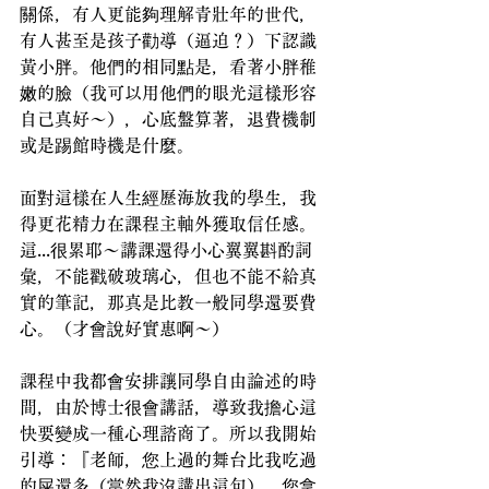
關係，有人更能夠理解青壯年的世代，
有人甚至是孩子勸導（逼迫？）下認識
黃小胖。他們的相同點是，看著小胖稚
嫩的臉（我可以用他們的眼光這樣形容
自己真好～），心底盤算著，退費機制
或是踢館時機是什麼。
面對這樣在人生經歷海放我的學生，我
得更花精力在課程主軸外獲取信任感。
這...很累耶～講課還得小心翼翼斟酌詞
彙，不能戳破玻璃心，但也不能不給真
實的筆記，那真是比教一般同學還要費
心。（才會說好實惠啊～）
課程中我都會安排讓同學自由論述的時
間，由於博士很會講話，導致我擔心這
快要變成一種心理諮商了。所以我開始
引導：『老師，您上過的舞台比我吃過
的屎還多（當然我沒講出這句），您拿