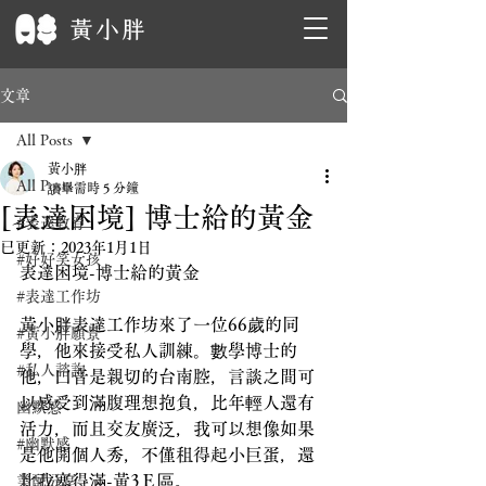
文章
All Posts
黃小胖
All Posts
讀畢需時 5 分鐘
[表達困境] 博士給的黃金
#表達教育
已更新：
2023年1月1日
#好好笑女孩
表達困境-博士給的黃金
#表達工作坊
黃小胖表達工作坊來了一位66歲的同
#黃小胖願景
學，他來接受私人訓練。數學博士的
#私人諮詢
他，口音是親切的台南腔，言談之間可
以感受到滿腹理想抱負，比年輕人還有
幽默感
活力，而且交友廣泛，我可以想像如果
#幽默感
是他開個人秀，不僅租得起小巨蛋，還
比我塞得滿-黃3Ｅ區。
業配分享