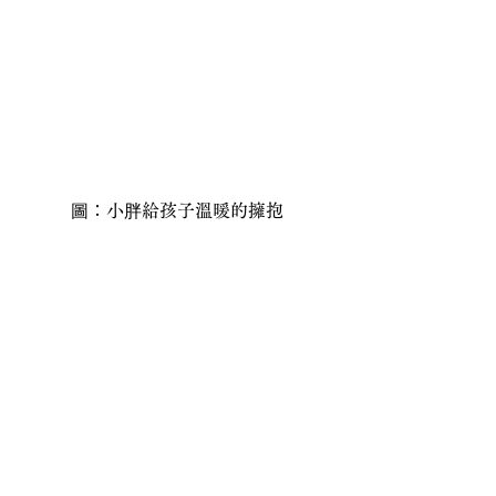
圖：小胖給孩子溫暖的擁抱
⭔ 近期活動資訊
地點：月半窩Cafe（台北市中正區銅山
街一號一樓）（近捷運善導寺站4號出
口）
時間：19：30 - 21：00（活動前10分鐘
開放入場）
9/20(五) 小人物放心說/主持：黃小胖