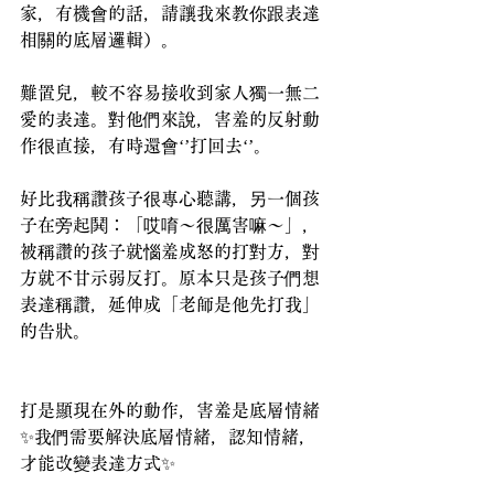
家，有機會的話，請讓我來教你跟表達
相關的底層邏輯）。
難置兒，較不容易接收到家人獨一無二
愛的表達。對他們來說，害羞的反射動
作很直接，有時還會‘’打回去‘’。
好比我稱讚孩子很專心聽講，另一個孩
子在旁起鬨：「哎唷～很厲害嘛～」，
被稱讚的孩子就惱羞成怒的打對方，對
方就不甘示弱反打。原本只是孩子們想
表達稱讚，延伸成「老師是他先打我」
的告狀。
打是顯現在外的動作，害羞是底層情緒
✨我們需要解決底層情緒，認知情緒，
才能改變表達方式✨