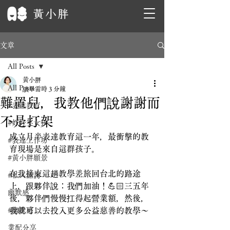
文章
All Posts
黃小胖
All Posts
讀畢需時 3 分鐘
難置兒，我教他們說謝謝而
#表達教育
不是打架
#好好笑女孩
成立月半表達教育這一年，最衝擊的教
#表達工作坊
育現場是來自這群孩子。
#黃小胖願景
在我接束這趟教學差旅回台北的路途
#私人諮詢
上，跟夥伴說：我們加油！💪🏻三五年
幽默感
後，夥伴們慢慢扛得起營業額，然後，
#幽默感
我就可以去投入更多公益慈善的教學～
業配分享