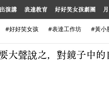
出演講
表達教育
好好笑女孩劇團
月
#好好笑女孩
#表達工作坊
#黃小
#幽默感
業配分享
表達困境
要大聲說之，對鏡子中的
口喜劇
#喜劇
#脫口秀