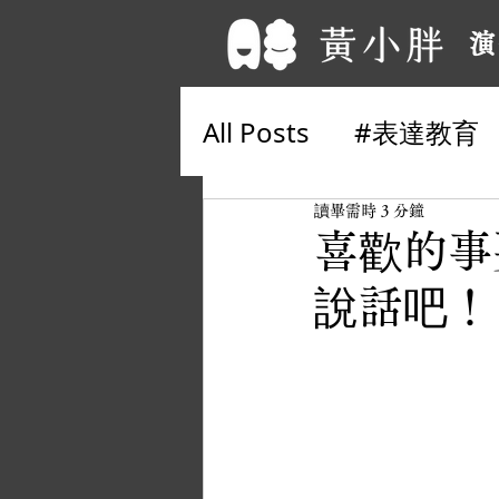
演
All Posts
#表達教育
#私人諮詢
幽默感
讀畢需時 3 分鐘
喜歡的事
說話吧！
從心學說話
#單