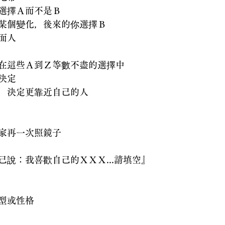
選擇Ａ而不是Ｂ
某個變化，後來的你選擇Ｂ
面人
在這些Ａ到Ｚ等數不盡的選擇中
決定
，決定更靠近自己的人
家再一次照鏡子
己說：我喜歡自己的ＸＸＸ...請填空』
型或性格