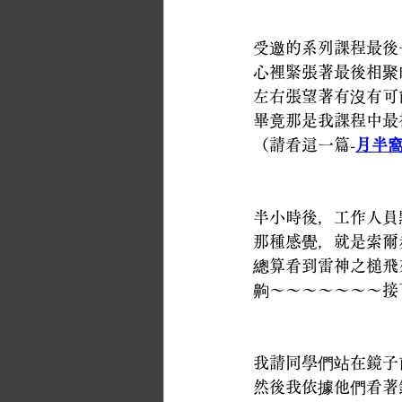
受邀的系列課程最後
心裡緊張著最後相聚
左右張望著有沒有可
畢竟那是我課程中最
（請看這一篇-
月半
半小時後，工作人員
那種感覺，就是索爾
總算看到雷神之槌飛
齁～～～～～～～接
我請同學們站在鏡子
然後我依據他們看著