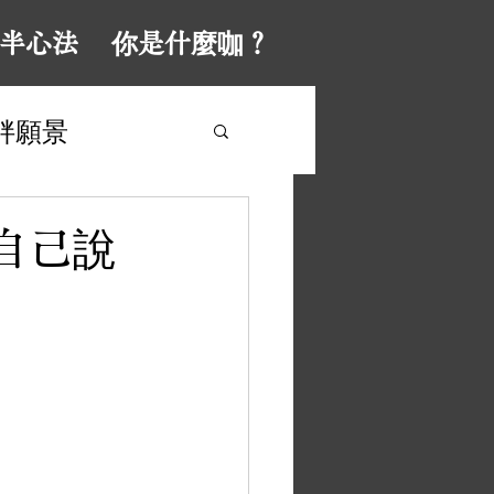
半心法
你是什麼咖？
胖願景
#演出
自己說